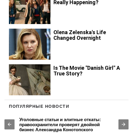
ПОПУЛЯРНЫЕ НОВОСТИ
Практически голая Надя Дорофеева
"оглушила" в интересных позах: упругая
попка вскипятит кровь