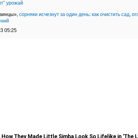
ит" урожай
раинцы»,
сорняки исчезнут за один день: как очистить сад, ог
ений
03 05:25