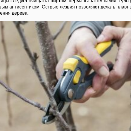
ицы следует очищать спиртом, перманганатом калия, суль
ым антисептиком. Острые лезвия позволяют делать плавн
ения дерева.