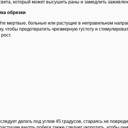
 света, который может высушить раны и замедлить заживлен
ка обрезки
йте мертвые, больные или растущие в неправильном напра
у, чтобы предотвратить чрезмерную густоту и стимулирова
рост.
следует делать под углом 45 градусов, стараясь не повреди
астущие внутрь побеги также следует укоротить, чтобы он