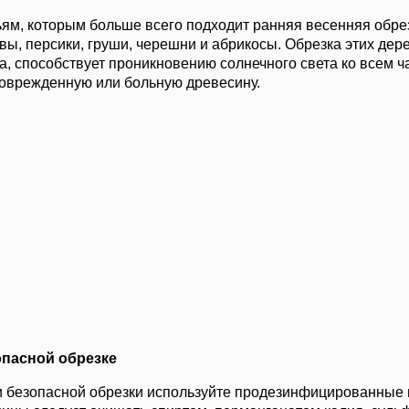
ям, которым больше всего подходит ранняя весенняя обрез
вы, персики, груши, черешни и абрикосы. Обрезка этих дер
а, способствует проникновению солнечного света ко всем ч
поврежденную или больную древесину.
опасной обрезке
 безопасной обрезки используйте продезинфицированные 