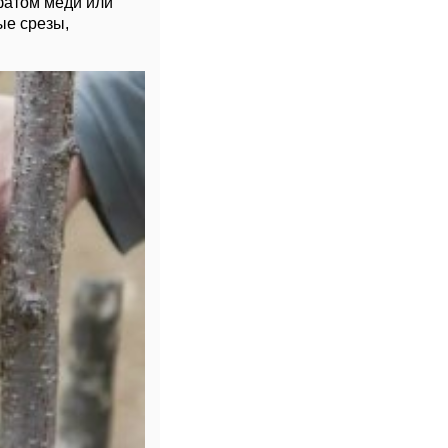
фатом меди или
ые срезы,