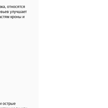
ка, относятся
евьев улучшает
астям кроны и
и острые