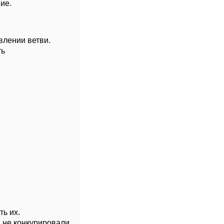
ие.
влении ветви.
ть
ть их.
и не конкурировали